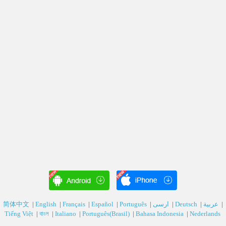
简体中文
|
English
|
Français
|
Español
|
Português
|
ارسی‎
|
Deutsch‎
|
عربية‎
|
Tiếng Việt
|
বাংল
|
Italiano
|
Português(Brasil)
|
Bahasa Indonesia
|
Nederlands